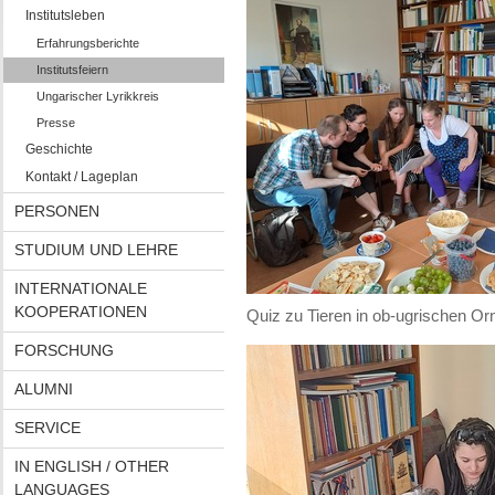
Institutsleben
Erfahrungsberichte
Institutsfeiern
Ungarischer Lyrikkreis
Presse
Geschichte
Kontakt / Lageplan
PERSONEN
STUDIUM UND LEHRE
INTERNATIONALE
KOOPERATIONEN
Quiz zu Tieren in ob-ugrischen Or
FORSCHUNG
ALUMNI
SERVICE
IN ENGLISH / OTHER
LANGUAGES