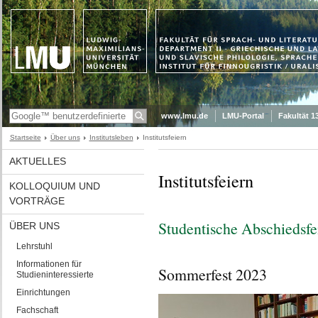
www.lmu.de
LMU-Portal
Fakultät 1
Startseite
Über uns
Institutsleben
Institutsfeiern
AKTUELLES
Institutsfeiern
KOLLOQUIUM UND
VORTRÄGE
Studentische Abschiedsfe
ÜBER UNS
Lehrstuhl
Informationen für
Sommerfest 2023
Studieninteressierte
Einrichtungen
Fachschaft