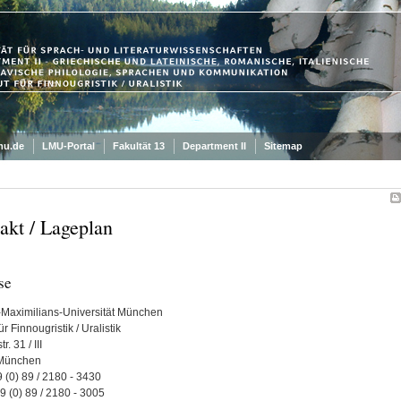
mu.de
LMU-Portal
Fakultät 13
Department II
Sitemap
akt / Lageplan
se
Maximilians-Universität München
für Finnougristik / Uralistik
. 31 / III
München
9 (0) 89 / 2180 - 3430
9 (0) 89 / 2180 - 3005