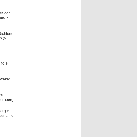
an der
aus >
Richtung
n (>
f die
weiter
um
Nürnberg
berg >
ben aus