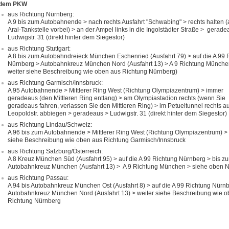
 dem PKW
aus Richtung Nürnberg:
A 9 bis zum Autobahnende > nach rechts Ausfahrt "Schwabing" > rechts halten (
Aral-Tankstelle vorbei) > an der Ampel links in die Ingolstädter Straße > gerade
Ludwigstr. 31 (direkt hinter dem Siegestor)
aus Richtung Stuttgart:
A 8 bis zum Autobahndreieck München Eschenried (Ausfahrt 79) > auf die A 99 
Nürnberg > Autobahnkreuz München Nord (Ausfahrt 13) > A 9 Richtung Münche
weiter siehe Beschreibung wie oben aus Richtung Nürnberg)
aus Richtung Garmisch/Innsbruck:
A 95 Autobahnende > Mittlerer Ring West (Richtung Olympiazentrum) > immer
geradeaus (den Mittleren Ring entlang) > am Olympiastadion rechts (wenn Sie
geradeaus fahren, verlassen Sie den Mittleren Ring) > im Petueltunnel rechts au
Leopoldstr. abbiegen > geradeaus > Ludwigstr. 31 (direkt hinter dem Siegestor)
aus Richtung Lindau/Schweiz:
A 96 bis zum Autobahnende > Mittlerer Ring West (Richtung Olympiazentrum) > 
siehe Beschreibung wie oben aus Richtung Garmisch/Innsbruck
aus Richtung Salzburg/Österreich:
A 8 Kreuz München Süd (Ausfahrt 95) > auf die A 99 Richtung Nürnberg > bis z
Autobahnkreuz München (Ausfahrt 13) > A 9 Richtung München > siehe oben 
aus Richtung Passau:
A 94 bis Autobahnkreuz München Ost (Ausfahrt 8) > auf die A 99 Richtung Nürn
Autobahnkreuz München Nord (Ausfahrt 13) > weiter siehe Beschreibung wie o
Richtung Nürnberg