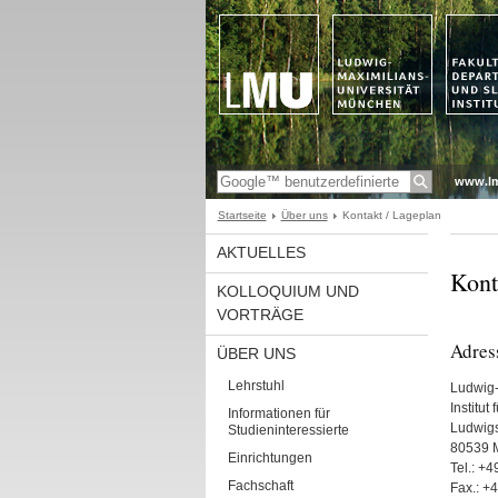
www.l
Startseite
Über uns
Kontakt / Lageplan
AKTUELLES
Kont
KOLLOQUIUM UND
VORTRÄGE
Adres
ÜBER UNS
Lehrstuhl
Ludwig-
Institut 
Informationen für
Ludwigstr
Studieninteressierte
80539 
Einrichtungen
Tel.: +4
Fachschaft
Fax.: +4