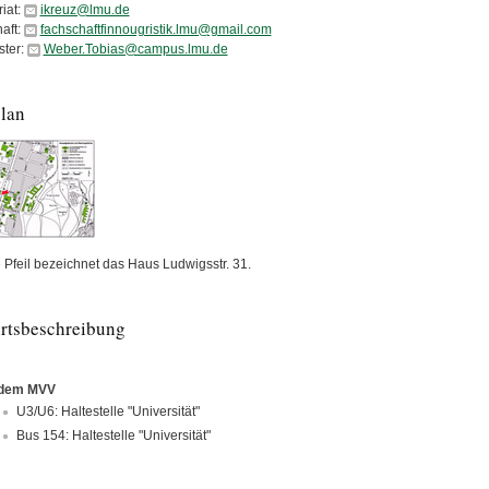
iat:
ikreuz@lmu.de
aft:
fachschaftfinnougristik.lmu@gmail.com
ter:
Weber.Tobias@campus.lmu.de
lan
e Pfeil bezeichnet das Haus Ludwigsstr. 31.
rtsbeschreibung
 dem MVV
U3/U6: Haltestelle "Universität"
Bus 154: Haltestelle "Universität"