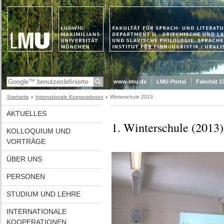
www.lmu.de
LMU-Portal
Fakultät 1
Startseite
Internationale Kooperationen
Winterschule 2013
AKTUELLES
1. Winterschule (2013
KOLLOQUIUM UND
VORTRÄGE
ÜBER UNS
PERSONEN
STUDIUM UND LEHRE
INTERNATIONALE
KOOPERATIONEN